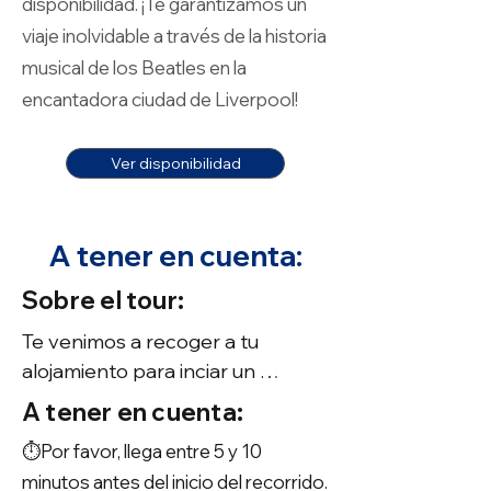
disponibilidad. ¡Te garantizamos un
viaje inolvidable a través de la historia
musical de los Beatles en la
encantadora ciudad de Liverpool!
Ver disponibilidad
A tener en cuenta:
Sobre el tour:
Te venimos a recoger a tu 
alojamiento para inciar un 
recorrido de lo más especial. 
A tener en cuenta:
Vamos a explorar los sitios de la 
⏱️Por favor, llega entre 5 y 10
ciudad que vieron crecer a Los 
minutos antes del inicio del recorrido.
Beatles.
